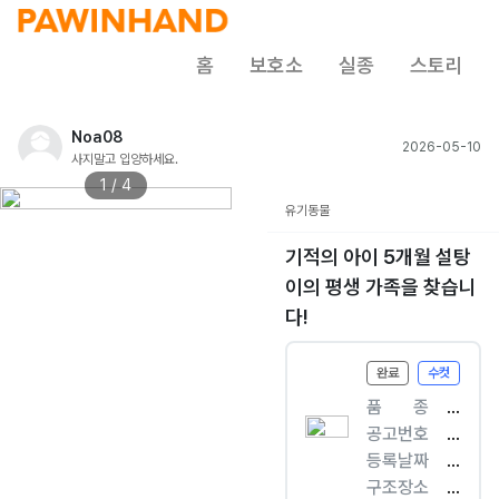
홈
보호소
실종
스토리
Noa08
2026-05-10
사지말고 입양하세요.
1 / 4
유기동물
기적의 아이 5개월 설탕
이의 평생 가족을 찾습니
다!
완료
수컷
품ㅤㅤ종
[
공고번호
개
경
등록날짜
]
기
2
구조장소
믹
-
0
경