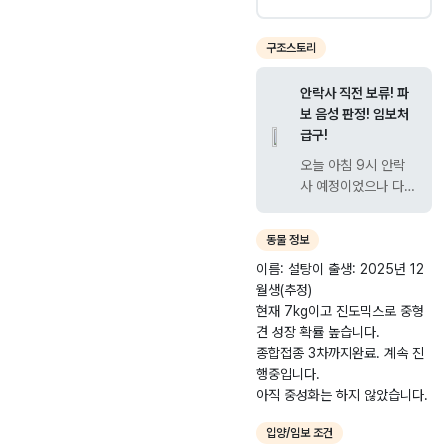
스
파
2
기
견
주
6.
파
구조스토리
-
0
주
2
3.
시
안락사 직전 보류! 파
0
0
문
보 음성 판정! 임보처
2
4
산
급구!
6
읍
오늘 아침 9시 안락
-
지
사 예정이었으나 다행
0
내
히 보류된 아이입니
0
울
다. 현재 남은시간이
동물 정보
금요일 오전9시전까
0
길
이름: 설탕이 출생: 2025년 12
지밖에 없습니다ㅜㅜ
8
1
월생(추정)
보호소 키트검사 결과
4
6
현재 7kg이고 진도믹스로 중형
파보와 코로나 모두
7
견 성장 확률 높습니다.
음성 판정을 받았습니
(
종합접종 3차까지완료. 계속 진
다! 다만 현재 설사 증
이
행중입니다.
상이 있어 세심한 케
천
어가 필요합니다. 저
는 이미 여러 아이들
리
입양/임보 조건
을 보호 중이라 이 아
)