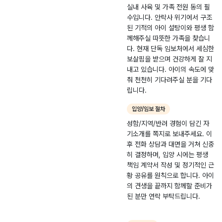
이를 데려올 여력이
실내 사육 및 가족 전원 동의 필
인
부족합니다. 이동이
수입니다. 안락사 위기에서 구조
근
힘드실시 동구협 홈피
된 기적의 아이 설탕이와 평생 함
로 서류작성만 완료해
께해주실 따뜻한 가족을 찾습니
주시면 토요일에 방문
다. 현재 단독 임보처에서 세심한
예정이라 같이 구조
보살핌을 받으며 건강하게 잘 지
후 이동까지 도와드릴
내고 있습니다. 아이의 속도에 맞
테니, 이 아이의 생명
춰 천천히 기다려주실 분을 기다
줄이 되어주실 임보처
를 간절히 찾습니다.
입양/임보 절차
성함/지역/반려 경험이 담긴 자
기소개를 쪽지로 보내주세요. 이
후 전화 상담과 대면을 거쳐 신중
히 결정하며, 입양 시에는 평생
책임 계약서 작성 및 정기적인 근
황 공유를 원칙으로 합니다. 아이
의 견생을 끝까지 함께할 준비가
된 분만 연락 부탁드립니다.