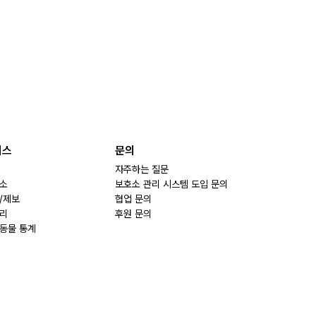
비스
문의
자주하는 질문
소
보호소 관리 시스템 도입 문의
/제보
협업 문의
리
후원 문의
동물 통계