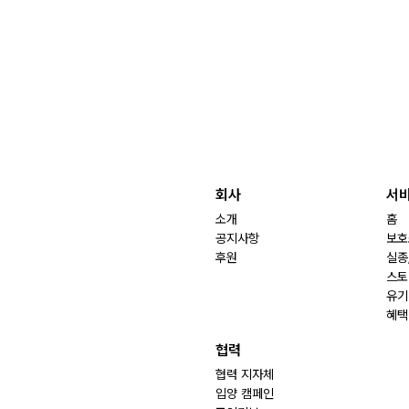
회사
서
소개
홈
공지사항
보호
후원
실종
스토
유기
혜택
협력
협력 지자체
입양 캠페인