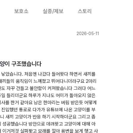
보호소
실종/제보
스토리
2026-05-11
고양이 구조했습니다
 낳았습니다. 처음엔 나갔다 들어왓다 하면서 새끼를
? 새끼들의 움직임이 느껴졌고 뛰어다니더라구요 2마리
선도 자꾸 건들고 불안함이 커져왔습니다 그러다 어느
종일 들리더군요 하루가 지나도 어미가 돌아오지 않은
이사를 한거 같아요 남은 한마리는 버림 받은듯 어떻게
 진입했던 통로로 다가가 유튜브에 나온 고양이를 부
니 새끼 고양이가 반응 하기 시작하더군요 그리고 좁
에 성공했습니다 방안으로 데려왓고 고양이에 대해 아
 이거저것 살펴봣고 모래를 깔아 용변을 보게 햇고 사