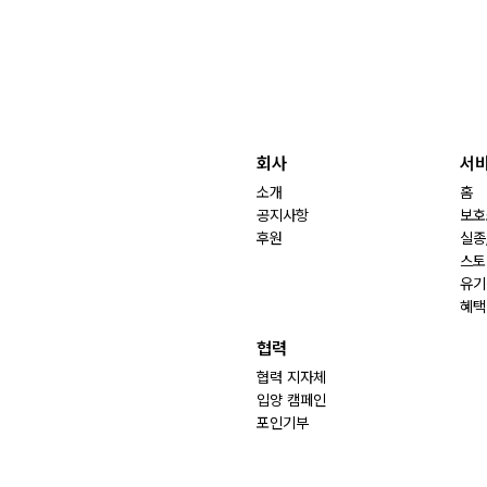
회사
서
소개
홈
공지사항
보호
후원
실종
스토
유기
혜택
협력
협력 지자체
입양 캠페인
포인기부