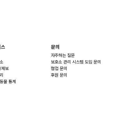
비스
문의
자주하는 질문
소
보호소 관리 시스템 도입 문의
/제보
협업 문의
리
후원 문의
동물 통계