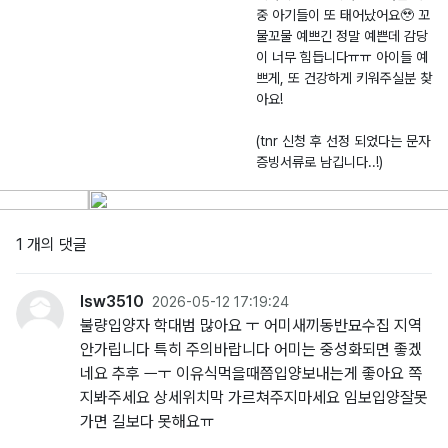
중 아기들이 또 태어났어요🥹 꼬
물꼬물 예쁘긴 정말 예쁜데 감당
이 너무 힘듭니다ㅠㅠ 아이들 예
쁘게, 또 건강하게 키워주실분 찾
아요!
(tnr 신청 후 선정 되었다는 문자
증빙서류로 남깁니다..!)
1 개의 댓글
lsw3510
2026-05-12 17:19:24
불량입양자 학대범 많아요 ㅜ 어미새끼동반묘수집 지역
안가립니다 특히 주의바랍니다 어미는 중성화되면 좋겠
네요 추후 ㅡㅜ 이유식먹을때쯤입양보내는게 좋아요 쪽
지봐주세요 상세위치막 가르쳐주지마세요 임보입양잘못
가면 길보다 못해요ㅠ