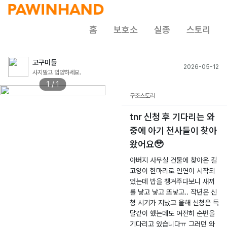
홈
보호소
실종
스토리
고구미들
2026-05-12
사지말고 입양하세요.
1 / 1
구조스토리
tnr 신청 후 기다리는 와
중에 아기 천사들이 찾아
왔어요🥹
아버지 사무실 건물에 찾아온 길
고양이 한마리로 인연이 시작되
었는데 밥을 챙겨주다보니 새끼
를 낳고 낳고 또낳고.. 작년은 신
청 시기가 지났고 올해 신청은 득
달같이 했는데도 여전히 순번을
기다리고 있습니다ㅠ 그러던 와