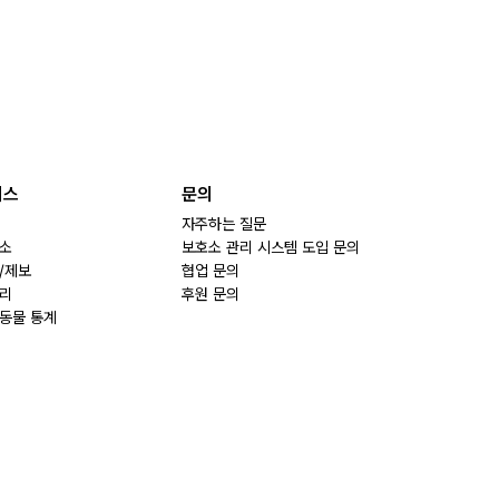
비스
문의
자주하는 질문
소
보호소 관리 시스템 도입 문의
/제보
협업 문의
리
후원 문의
동물 통계