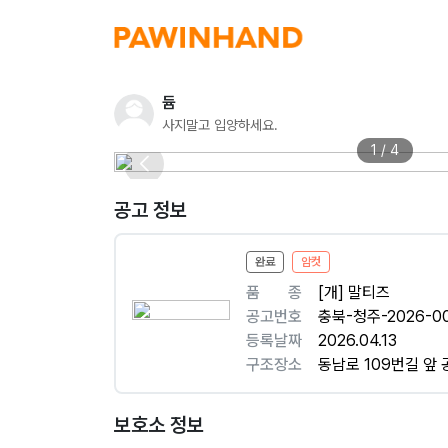
듐
사지말고 입양하세요.
1 / 4
공고 정보
완료
암컷
품ㅤㅤ종
[개] 말티즈
공고번호
충북-청주-2026-00
등록날짜
2026.04.13
구조장소
동남로 109번길 앞 
보호소 정보