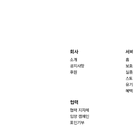
회사
서
소개
홈
공지사항
보호
후원
실종
스토
유기
혜택
협력
협력 지자체
입양 캠페인
포인기부