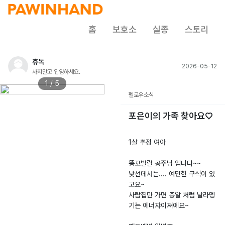
홈
보호소
실종
스토리
휴독
2026-05-12
사지말고 입양하세요.
1 / 5
펠로우소식
포은이의 가족 찾아요♡
1살 추정 여아
똥꼬발랄 공주님 입니다~~
낯선데서는.... 예민한 구석이 있
고요~
사람집만 가면 총알 처럼 날라뎅
기는 에너쟈이져에요~