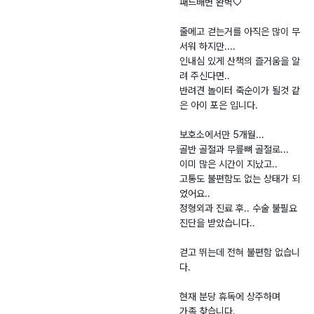
패드배변 완벽♡
줄메고 걷는거를 아직은 많이 무
서워 하지만....
인내심 있게 산책의 즐거움을 알
려 주신다면..
반려견 놀이터 죽순이가 될것 같
은 아이 포은 입니다.
보호소에서만 5개월...
골반 골절과 무릎뼈 골절로...
이미 많은 시간이 지났고..
고통도 불편함도 없는 상태가 되
었어요..
정형외과 진료 후.. 수술 불필요
진단을 받았습니다..
걷고 뛰는데 전혀 불편함 없습니
다.
현재 분당 휴독에 상주하며
가족 찾습니다.