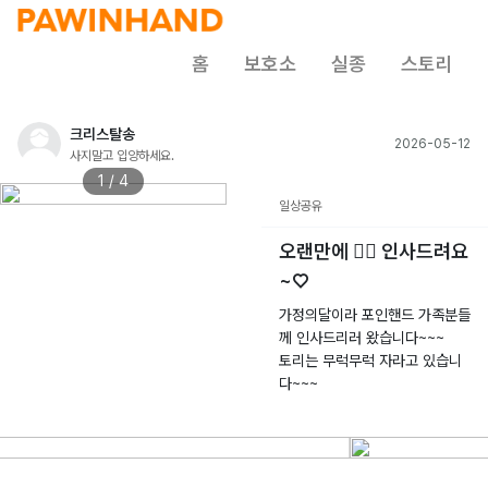
홈
보호소
실종
스토리
크리스탈송
2026-05-12
사지말고 입양하세요.
1 / 4
일상공유
오랜만에 🙇‍♀️ 인사드려요
~♡
가정의달이라 포인핸드 가족분들
께 인사드리러 왔습니다~~~
토리는 무럭무럭 자라고 있습니
다~~~