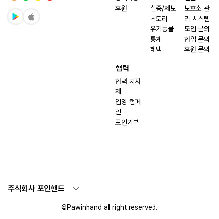
후원
실종/제보
보호소 관
스토리
리 시스템
유기동물
도입 문의
통계
협업 문의
혜택
후원 문의
협력
협력 지자
체
입양 캠페
인
포인기부
주식회사 포인핸드
©Pawinhand all right reserved.