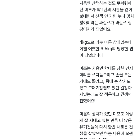
견
산
5.
구
처음엔 산책하는 것도 무서워하
던 미쯔가 약 1년의 시간을 같이
-
0
청
보내면서 산책 안 가면 누나 명치
2
6.
밟아버리는 싸갈쓰가 바갈쓰 집
0
2
강아지가 되었어요
2
4
5
4kg으로 너무 마른 상태였는데
-
이젠 어엿한 6.5kg의 당당한 견
0
이 되었답니다
0
미쯔는 처음엔 학대를 당한 건지
2
머리를 쓰다듬으려고 손을 드는
8
거에도 쫄았고, 몸에 큰 상처도
9
있고 구더기감염도 있던 길강아
지였는데도 잘 적응하고 견생역
전했어요!
마음의 상처가 있던 미쯔도 이렇
게 잘 지내고 있는 만큼 더 많은
유기견들이 다시 한번 새로운 견
생을 살았으면 하는 마음에 오랜