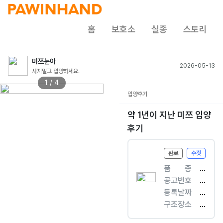
홈
보호소
실종
스토리
미쯔눈아
2026-05-13
사지말고 입양하세요.
1 / 4
입양후기
약 1년이 지난 미쯔 입양
후기
완료
수컷
품ㅤㅤ종
[
공고번호
개
광
등록날짜
]
주
2
구조장소
믹
-
0
광
스
광
2
산