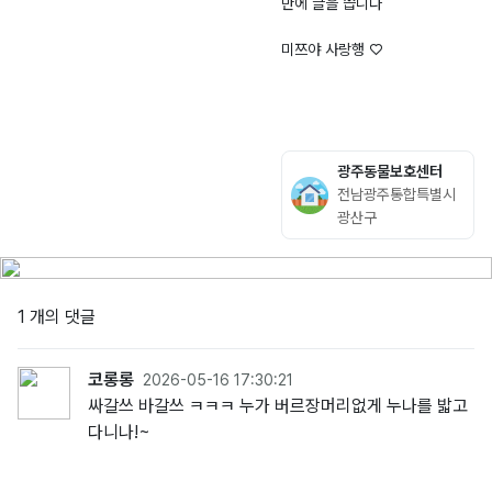
만에 글을 씁니다
미쯔야 사랑행 ♡
광주동물보호센터
전남광주통합특별시
광산구
1 개의 댓글
코롱롱
2026-05-16 17:30:21
싸갈쓰 바갈쓰 ㅋㅋㅋ 누가 버르장머리없게 누나를 밟고
다니나!~