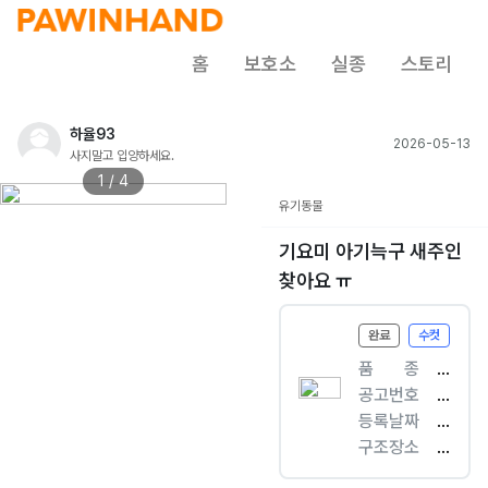
홈
보호소
실종
스토리
하율93
2026-05-13
사지말고 입양하세요.
1 / 4
유기동물
기요미 아기늑구 새주인
찾아요 ㅠ
완료
수컷
품ㅤㅤ종
[
공고번호
개
세
등록날짜
]
종
2
구조장소
믹
-
0
세
스
세
2
종