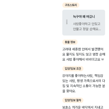
견
종
6.
시
구조스토리
-
0
조
2
4.
치
늑구야 왜 여깄니
0
2
원
사람좋아하고 안짖고
2
8
읍
안물고 정말 순해요
6
새
ㅠㅠㅠ 먼저와서 만져
-
내
달라고 비비더라구요
동물 정보
0
로
0
1
고려대 세종캠 안에서 발견했어
요 물지도 짖지도 않고 엄청 순해
0
8
요 사람 좋아해서 비비더고요 ㅠ
8
0
8
(
입양/임보 조건
조
강아지를 좋아하는사람, 책임감
치
있는 사람, 평생 가족으로서의 다
원
짐 및 지속적인 소통이 가능한 분
지
을 찾아요.
구
입양/임보 절차
대
)
보호소 차가운 바닥에서 지내고