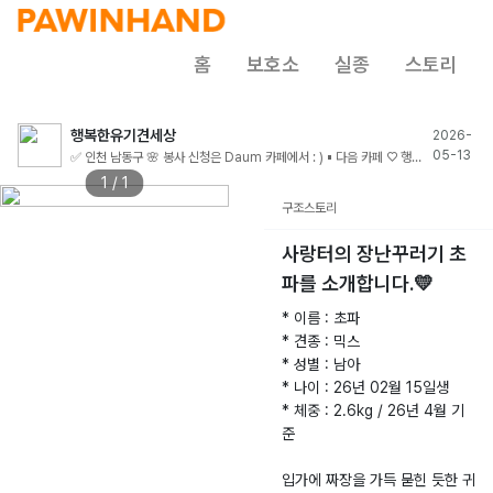
홈
보호소
실종
스토리
행복한유기견세상
2026-
05-13
✅ 인천 남동구 🌸 봉사 신청은 Daum 카페에서 : ) ▪️ 다음 카페 ♡ 행복
한 유기견 세상 ▪️ http://cafe.daum.net/ccchappydog
1 / 1
구조스토리
사랑터의 장난꾸러기 초
파를 소개합니다.💛
* 이름 : 초파
* 견종 : 믹스
* 성별 : 남아
* 나이 : 26년 02월 15일생
* 체중 : 2.6kg / 26년 4월 기
준
입가에 짜장을 가득 묻힌 듯한 귀