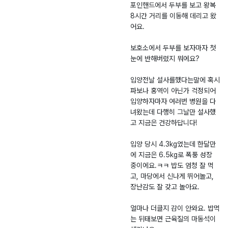
견
주
6.
로
포인핸드에서 두부를 보고 왕복
8시간 거리를 이동해 데리고 왔
-
0
부
어요.
2
3.
근
0
2
보호소에서 두부를 보자마자 첫
2
4
눈에 반해버렸지 뭐에요?
6
-
입양전날 설사를했다는말에 혹시
0
파보나 홍역이 아닌가 걱정되어
입양하자마자 여러번 병원을 다
0
녀왔는데 다행히 그날만 설사했
2
고 지금은 건강하답니다!
3
3
입양 당시 4.3kg였는데 한달만
에 지금은 6.5kg로 폭풍 성장
중이에요.ㅋㅋ 밥도 엄청 잘 먹
고, 마당에서 신나게 뛰어놀고,
장난감도 잘 갖고 놀아요.
얼마나 더클지 감이 안와요. 밥먹
는 뒤태보면 근육질의 마동석이