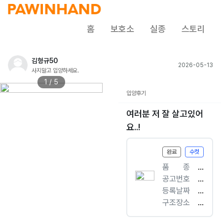
홈
보호소
실종
스토리
김형규50
2026-05-13
사지말고 입양하세요.
1 / 5
입양후기
여러분 저 잘 살고있어
요..!
완료
수컷
품ㅤㅤ종
[
공고번호
개
경
등록날짜
]
북
2
구조장소
믹
-
0
동
스
경
2
성