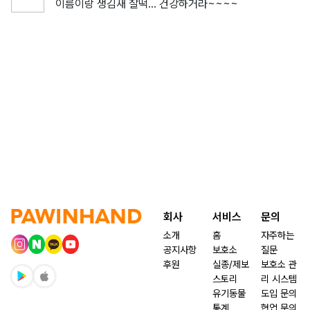
이름이랑 생김새 찰떡… 건강하거라~~~~
회사
서비스
문의
소개
홈
자주하는
공지사항
보호소
질문
후원
실종/제보
보호소 관
스토리
리 시스템
유기동물
도입 문의
통계
협업 문의