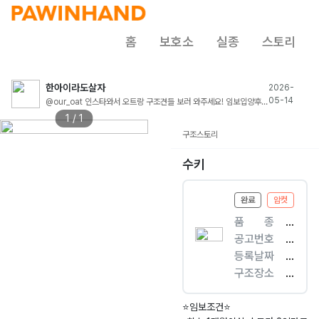
홈
보호소
실종
스토리
한아이라도살자
2026-
05-14
@our_oat 인스타와서 오트랑 구조견들 보러 와주세요! 임보입양후
원이동 많이 필요해요!
1 / 1
구조스토리
수키
완료
암컷
품ㅤㅤ종
[
공고번호
개
경
등록날짜
]
기
2
구조장소
비
-
0
산
숑
여
2
북
프
주
6.
면
⭐️임보조건⭐️