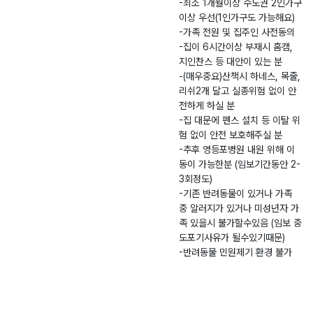
-최소 1개월이상 수도권 2인가구
리
-
0
후
이상 우선(1인가구도 가능해요)
제
2
4.
리
-가족 전원 및 집주인 사전동의
0
1
-집이 6시간이상 부재시 홈캠,
2
6
지인찬스 등 대안이 있는 분
6
-(매우중요)산책시 하네스, 목줄,
-
리쉬2개 달고 실종위험 없이 안
0
전하게 하실 분
-집 대문에 펜스 설치 등 이탈 위
0
험 없이 안전 보호해주실 분
1
-추후 영등포병원 내원 위해 이
4
동이 가능한분 (임보기간동안 2-
4
3회정도)
-기존 반려동물이 있거나 가족
중 알러지가 있거나 미성년자 가
족 있을시 불가할수있음 (임보 중
도포기사유가 될수있기때문)
-반려동물 민원제기 환경 불가