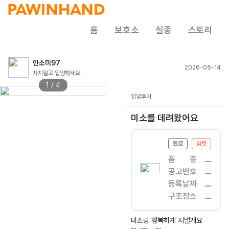
홈
보호소
실종
스토리
안소미97
2026-05-14
사지말고 입양하세요.
1 / 4
입양후기
미소를 데려왔어요
완료
암컷
품ㅤㅤ종
[
공고번호
고
인
등록날짜
양
천
2
구조장소
이
-
0
중
]
중
2
구
한
구
6.
전
미소랑 행복하게 지낼게요