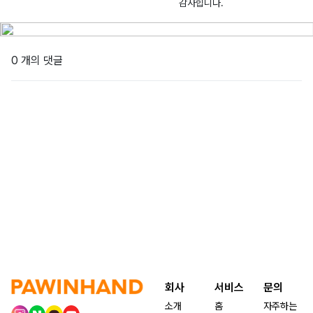
감사힙니다.
국
-
0
소
고
2
5.
로
양
0
0
1
이
2
4
번
0 개의 댓글
6
길
-
2
0
5
0
1
0
9
회사
서비스
문의
소개
홈
자주하는