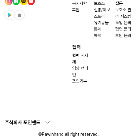
공지사항
보호소
질문
후원
실종/제보
보호소 관
스토리
리 시스템
유기동물
도입 문의
통계
협업 문의
혜택
후원 문의
협력
협력 지자
체
입양 캠페
인
포인기부
주식회사 포인핸드
©Pawinhand all right reserved.