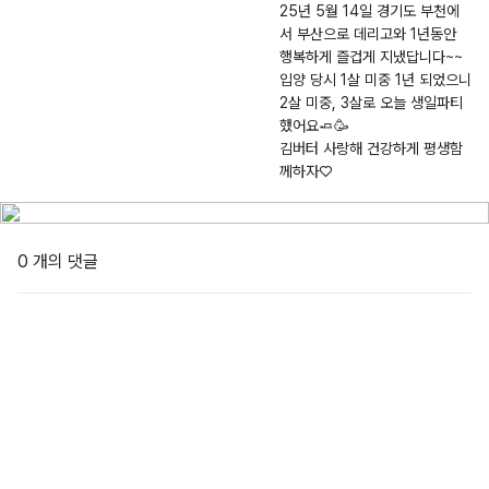
즈
천
5.
공
25년 5월 14일 경기도 부천에
서 부산으로 데리고와 1년동안
-
0
원
행복하게 즐겁게 지냈답니다~~
2
5.
숲
입양 당시 1살 미중 1년 되었으니
0
0
속
2살 미중, 3살로 오늘 생일파티
2
3
작
했어요🧈🥳
5
은
김버터 사랑해 건강하게 평생함
-
도
께하자♡
0
서
0
관
1
0 개의 댓글
6
4