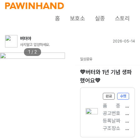
홈
보호소
실종
스토리
버텨야
2026-05-14
사지말고 입양하세요.
1 / 2
일상공유
💛버터와 1년 기념 생파
했어요💛
완료
수컷
품ㅤㅤ종
[
공고번호
개
경
등록날짜
]
기
2
구조장소
말
-
0
중
티
부
2
앙