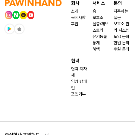
회사
서비스
문의
소개
홈
자주하는
공지사항
보호소
질문
후원
실종/제보
보호소 관
스토리
리 시스템
유기동물
도입 문의
통계
협업 문의
혜택
후원 문의
협력
협력 지자
체
입양 캠페
인
포인기부
주식회사 포인핸드