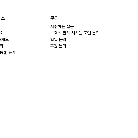
비스
문의
자주하는 질문
소
보호소 관리 시스템 도입 문의
/제보
협업 문의
리
후원 문의
동물 통계