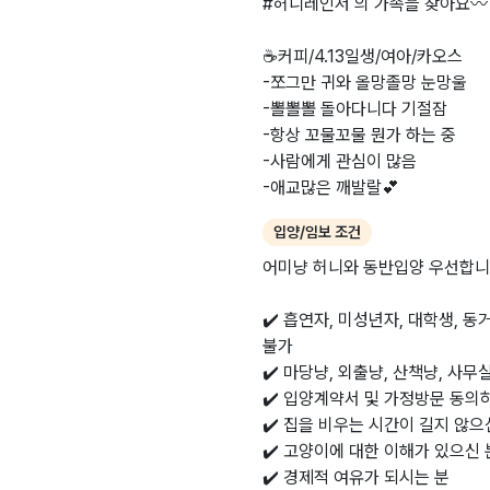
#허니레인저 의 가족을 찾아요〰️
☕️커피/4.13일생/여아/카오스
-쪼그만 귀와 올망졸망 눈망울
-뽈뽈뽈 돌아다니다 기절잠
-항상 꼬물꼬물 뭔가 하는 중
-사람에게 관심이 많음
-애교많은 깨발랄💕
입양/임보 조건
어미냥 허니와 동반입양 우선합니
✔️ 흡연자, 미성년자, 대학생, 
불가
✔️ 마당냥, 외출냥, 산책냥, 사
✔️ 입양계약서 및 가정방문 동의
✔️ 집을 비우는 시간이 길지 않으
✔️ 고양이에 대한 이해가 있으신 
✔️ 경제적 여유가 되시는 분