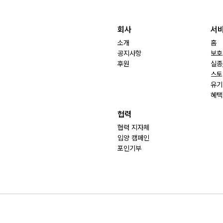
회사
서
소개
홈
공지사항
보호
후원
실종
스토
유기
혜택
협력
협력 지자체
입양 캠페인
포인기부