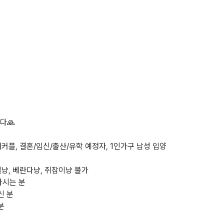
다🙏
동거커플, 결혼/임신/출산/유학 예정자, 1인가구 남성 입양
무실냥, 베란다냥, 쥐잡이냥 불가
하시는 분
신 분
분