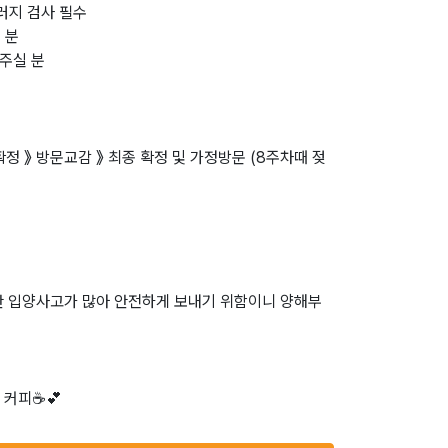
러지 검사 필수
 분
해주실 분
확정 》 방문교감 》 최종 확정 및 가정방문 (8주차때 젖
만 입양사고가 많아 안전하게 보내기 위함이니 양해부
커피☕️💕