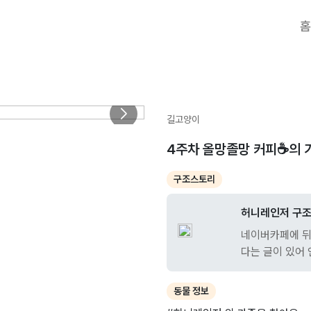
홈
길고양이
4주차 올망졸망 커피☕️의 
구조스토리
허니레인저 구
네이버카페에 뒤
다는 글이 있어
동물 정보