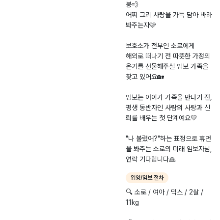
붕💨
어찌 그리 사랑을 가득 담아 바라
봐주는지🩷
보호소가 전부인 소로에게
해외로 떠나기 전 따뜻한 가정의
온기를 선물해주실 임보 가족을
찾고 있어요🏡
​임보는 아이가 가족을 만나기 전,
평생 동반자인 사람의 사랑과 신
뢰를 배우는 첫 단계예요💛
"나 불렀어?"하는 표정으로 휴먼
을 봐주는 소로의 미래 임보자님,
연락 기다립니다🙏
입양/임보 절차
​🔍 소로 / 여아 / 믹스 / 2살 /
11kg