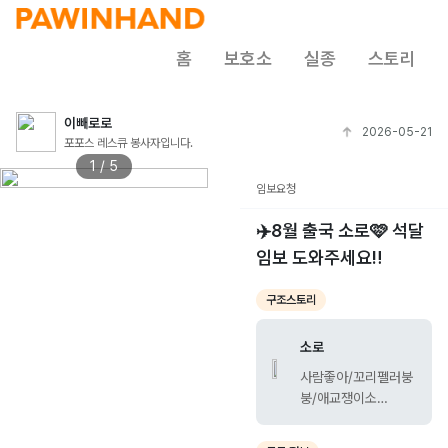
홈
보호소
실종
스토리
이빼로로
2026-05-21
포포스 레스큐 봉사자입니다.
1 / 5
임보요청
✈️8월 출국 소로🩷 석달
임보 도와주세요‼️
구조스토리
소로
사람좋아/꼬리펠러붕
붕/애교쟁이소
녀/11kg/여아/2세/귀
여움/그냥귀여움/접