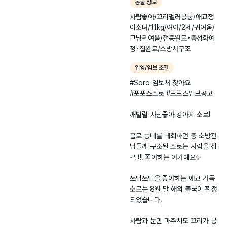
동물 정보
종•중성화•칩완료/소
사람좋아/꼬리펠러붕붕/애교쟁
방서구조
이소녀/11kg/여아/2세/귀여움/
그냥귀여움/접종완료•중성화예
정•칩완료/소방서구조
입양/임보 조건
#Soro 임보처 찾아요
#포포스소로 #포포스임보공고
​깨발랄 사람좋아 강아지 소로!
홀로 동네를 배회하던 중 소방관
님들께 구조된 소로는 사람을 정
~말!! 좋아하는 아가예요✨
​쓰담쓰담을 좋아하는 애교 가득
소로는 8월 말 해외 출국이 확정
되었습니다.
사람과 눈만 마주쳐도 꼬리가 붕