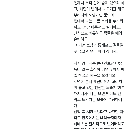
견
안
6.
구
언제나 소파 밑에 숨어 있으려 하
고, 사람이 방에서 나오기만 해도
-
0
성
부리나케 도망가던 문덕이
2
3.
환
집에서 나는 모든 소리를 두려워
0
2
읍
하고, 눈만 마주쳐도 싫어하고,
2
0
산
간식으로 회유하든 목줄을 채워
6
가
훈련하든
-
1
그 어떤 보상과 통제로도 길들일
0
리
수 없었던 우리 아기 강아지...
0
마
저희 강아지는 반려견보단 야생
0
을
늑대 같은 습성이 너무 많아서 매
9
회
일 천국과 지옥을 오갔어요
5
관
새벽에 혼자 베란다에서 꼬리치
며 놀고 있는 천진한 모습에 행복
해지다가, 나만 보면 먹이도 안
먹고 도망치는 모습에 속상하다
가
산책 좀 시켜보겠다고 나갔던 아
파트 단지에서는 내려놓자마자
하네스를 필사적으로 벗어버리고