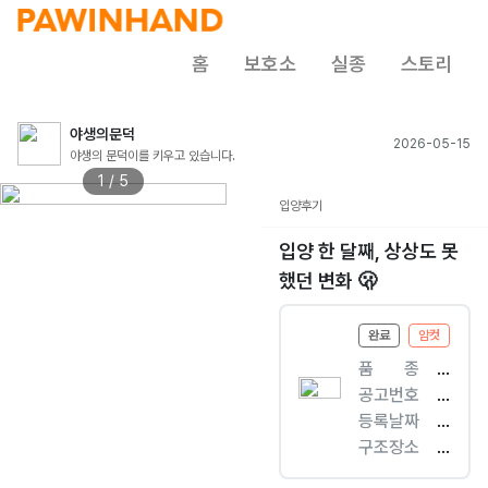
홈
보호소
실종
스토리
야생의문덕
2026-05-15
야생의 문덕이를 키우고 있습니다.
1 / 5
입양후기
입양 한 달째, 상상도 못
했던 변화 🫢
완료
암컷
품ㅤㅤ종
[
공고번호
개
충
등록날짜
]
남
2
구조장소
믹
-
0
서
스
천
2
북