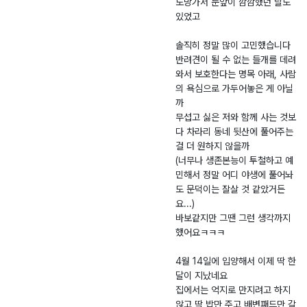
도망가서 눈앞이 깜깜했던 날도
있었고
솔직히 정말 많이 고민했습니다
반려견이 될 수 없는 들개를 데려
와서 보호한다는 명목 아래, 사람
의 욕심으로 가두어놓은 게 아닐
까
무섭고 싫은 저와 함께 사는 것보
다 차라리 동네 뒷산에 풀어주는
걸 더 원하지 않을까
(너무나 생존본능이 투철하고 예
민해서 정말 어디 야생에 풀어놔
도 문덕이는 잘살 것 같았거든
요...)
바보같지만 그땐 그런 생각까지
했어요ㅋㅋㅋ
4월 14일에 입양해서 이제 딱 한
달이 지났네요
집에서는 억지로 만지려고 하지
않고 딱 밥만 주고 배변패드만 갈