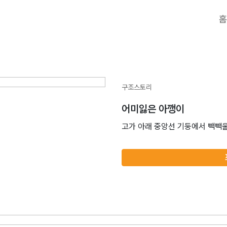
홈
구조스토리
어미잃은 아깽이
고가 아래 중앙선 기둥에서 빽빽