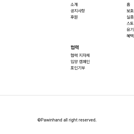
소개
홈
공지사항
보호
후원
실종
스토
유기
혜택
협력
협력 지자체
입양 캠페인
포인기부
©Pawinhand all right reserved.