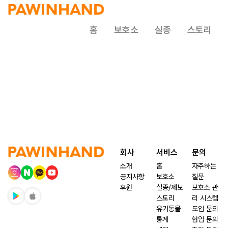
홈
보호소
실종
스토리
회사
서비스
문의
소개
홈
자주하는
공지사항
보호소
질문
후원
실종/제보
보호소 관
스토리
리 시스템
유기동물
도입 문의
통계
협업 문의