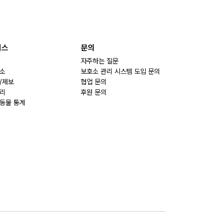
비스
문의
자주하는 질문
소
보호소 관리 시스템 도입 문의
/제보
협업 문의
리
후원 문의
동물 통계