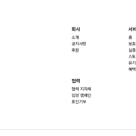
회사
서
소개
홈
공지사항
보호
후원
실종
스토
유기
혜택
협력
협력 지자체
입양 캠페인
포인기부