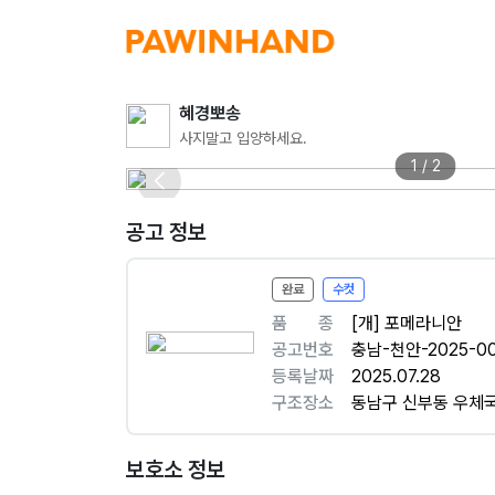
혜경뽀송
사지말고 입양하세요.
1 / 2
공고 정보
완료
수컷
품ㅤㅤ종
[개] 포메라니안
공고번호
충남-천안-2025-0
등록날짜
2025.07.28
구조장소
동남구 신부동 우체
보호소 정보