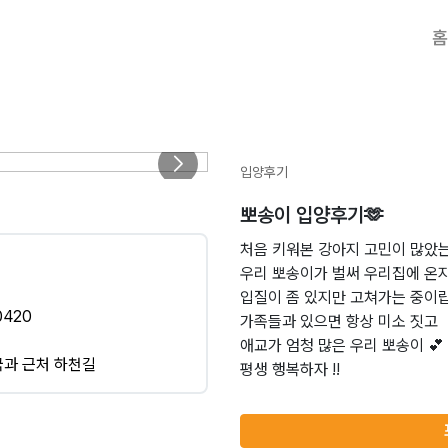
홈
입양후기
뽀송이 입양후기🫶
처음 키워본 강아지 고민이 많았
우리 뽀송이가 벌써 우리집에 온
입질이 좀 있지만 고쳐가는 중이랍
0420
가족들과 있으면 항상 미소 짓고
애교가 엄청 많은 우리 뽀송이 💕
국과 근처 하천길
평생 행복하자 !!