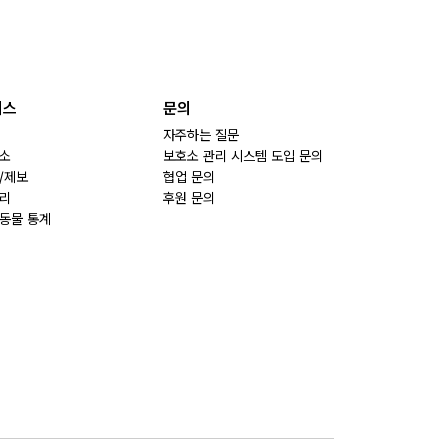
비스
문의
자주하는 질문
소
보호소 관리 시스템 도입 문의
/제보
협업 문의
리
후원 문의
동물 통계