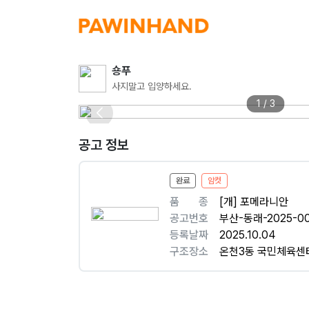
숑푸
사지말고 입양하세요.
1 / 3
공고 정보
완료
암컷
품ㅤㅤ종
[개] 포메라니안
공고번호
부산-동래-2025-00
등록날짜
2025.10.04
구조장소
온천3동 국민체육센