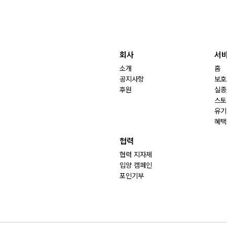
회사
서
소개
홈
공지사항
보호
후원
실종
스토
유기
혜택
협력
협력 지자체
입양 캠페인
포인기부