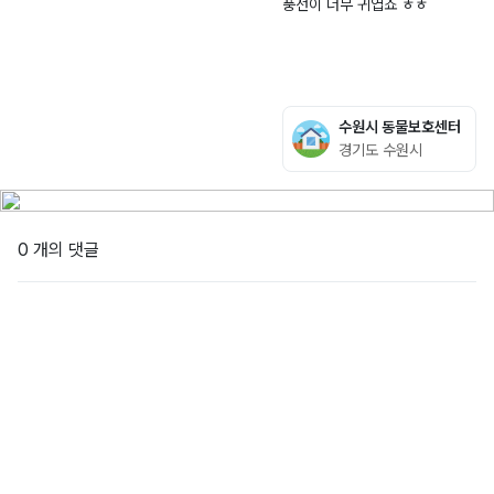
풍선이 너무 귀엽죠 ㅎㅎ
니
-
0
송
안
2
4.
정
0
1
로
2
4
1
6
9
수원시 동물보호센터
-
0
경기도 수원시
0
(
0
조
1
원
4
동
0 개의 댓글
3
)