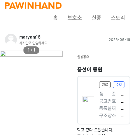
홈
보호소
실종
스토리
maryam16
2026-05-16
사지말고 입양하세요.
1 / 1
일상공유
풍선이 등원
완료
수컷
품ㅤㅤ종
[
공고번호
개
경
등록날짜
]
기
2
구조장소
포
-
0
장
메
수
2
안
라
원
6.
구
학교 갔다 오겠습니다.