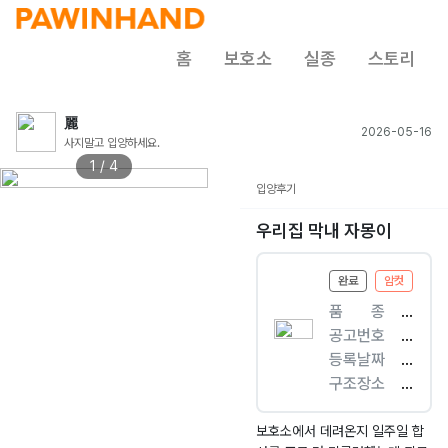
홈
보호소
실종
스토리
麗
2026-05-16
사지말고 입양하세요.
1 / 4
입양후기
우리집 막내 자몽이
완료
암컷
품ㅤㅤ종
[
공고번호
고
충
등록날짜
양
남
2
구조장소
이
-
0
중
]
보
2
앙
한
령
6.
로
보호소에서 데려온지 일주일 합