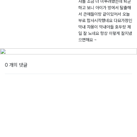
사를 조금 더 미루려했는데 퇴군
국
-
0
2
하고 보니 아이가 방에서 탈출해
고
2
4.
6
서 큰애들이랑 같이있어서 오늘
양
0
1
4
부로 합사시작했네요 다묘가정인
이
2
7
대
막내 자몽이 막내아들 호두랑 제
6
천
일 잘 노네요 항상 이렇게 잘지냈
-
여
으면해요 ~
0
자
0
고
0
등
0 개의 댓글
9
학
3
교