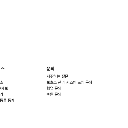
비스
문의
자주하는 질문
소
보호소 관리 시스템 도입 문의
/제보
협업 문의
리
후원 문의
동물 통계