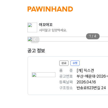
야꼬야꼬
사지말고 입양하세요.
1 / 4
공고 정보
완료
수컷
품ㅤㅤ종
[개] 믹스견
공고번호
부산-해운대-2026-
등록날짜
2026.04.16
구조장소
반송로623번길 24