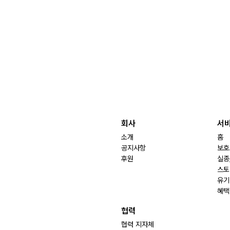
회사
서
소개
홈
공지사항
보호
후원
실종
스토
유기
혜택
협력
협력 지자체