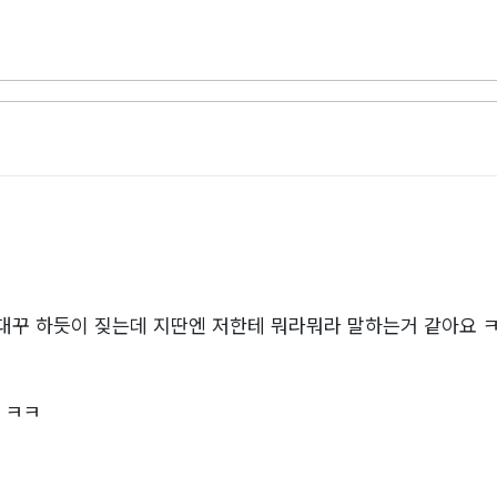
말대꾸 하듯이 짖는데 지딴엔 저한테 뭐라뭐라 말하는거 같아요 
 ㅋㅋ