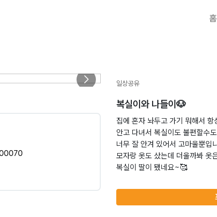
홈
일상공유
복실이와 나들이🐶
집에 혼자 놔두고 가기 뭐해서 항
안고 다녀서 복실이도 불편할수도
너무 잘 안겨 있어서 고마울뿐입니
00070
모자랑 옷도 샀는데 더울까봐 옷
복실이 딸이 됐네요~🥰