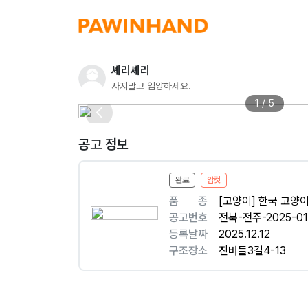
셰리셰리
사지말고 입양하세요.
1 / 5
공고 정보
완료
암컷
품ㅤㅤ종
[고양이] 한국 고양
공고번호
전북-전주-2025-01
등록날짜
2025.12.12
구조장소
진버들3길4-13