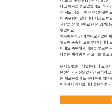
데 또 잃어야되나?싶어서 열심히
다고 마음을 놓고있었어요. 하지
정 줘도 되겠다 매우 안심이됐어
이 똥구렁이 였답니다 지금도 뱀
제방을 참 좋아해요 (사진2)책
멋있어요
처음에는 인간 가까이오지않던 셰
얼굴에 축축한 코를 부빈답니다 
이대요 똑똑해서 이름을 부르면 
다놓는 셰리뽕 맨날 꼬리를 들고
온지 5개월이 되었는데 더 오래
완전히 가시진않았지만 공허하고
는 새로운것이 또 온다는걸 깨닫
어주셔서 감사합니다 좋은하루~