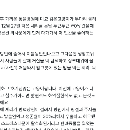
후 가까운 동물병원에 미묘 검은고양이가 두마리 올라
2월 27일 처음 셰리를 본날 두근두근 \^0^/ 갔을때
고른건 의사분에게 먼저 다가가서 더 인간을 좋아하는
가방안에 숨어서 이틀동안안나오고 그다음엔 냉장고뒤
서 사람들이 잘때 거실을 막 탐색하고 싱크대위에 올
(사진1) 처음와서 밥그릇에 있는 밥을 먹는 셰리. 목
착하고 호기심많은 고양이랍니다. 이전에 고양이가 너
고 실수가아니면 핥퀸적도 하악질한적도 없고 문것도
애에요
에 셰리가 범백장염이 걸려서 병원에서 링갤과 주사를
 밥을안먹고 생존율이 30%라해서 우울하고 허무했
뀐 스트레스때문에 활성화된거라고 반려동물을 잃었는