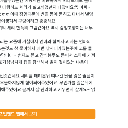
 해볼수있는건 해봤지만 마음속에서 떠나보내도 괜찮
만 다행히도 셰리가 살고싶었던지 나았어요🥹 아싸~
요ㅎㅎ 이때 장염때문에 변을 몸에 묻히고 다녀서 별명
같이생겨서 구렁이라고 종종해요
상위의 셰리 한폭의 그림같아요 역시 검정고양이는 너무
리는 요즘에 거실에서 엄마와 함께자고 자는 엄마의
노는것도 참 좋아해서 매번 낚시대가있는곳에 코를 들
온답니다~ 휴지도 뜯고 간식봉투도 뜯어서 소파에 가져
 호기심넘치게 집을 탐색해서 발이 젖어있는 냐옹이
지낸것같네요 셰리를 데려온뒤 떠나간 닭을 잃은 슬픔이
 우울하지않게 힘이되어주었어요. 무언가를 잃은뒤에
게해주었어요 끝까지 잘 관리하고 키우면서 살게요~ 읽
포인핸드 앱에서 보기