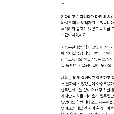
^^
기다리고 기다리다가 마침내 종강
와서 엄마랑 보러가기로 했습니다 1
두마리의 껌고가 있었고 셰리를 
거같아서였어요
처음온날에는 역시 고양이답게 
에 숨어있었답니당 그런데 밤이되
라가고했어요 참을수없는 호기심 ㅎ
을 쭉 뺀게 민달팽이같아 웃겨요
셰리는 되게 겁이많고 예민하고 
무 울까봐 걱정했는데 아주조용하
한두번빼고는 없어요 너무 착한
하지만 셰리를 데려온지 일주일만
맞았어요 혈변이나오고 체온이높고
었어요.원래있던 균이 환경이바