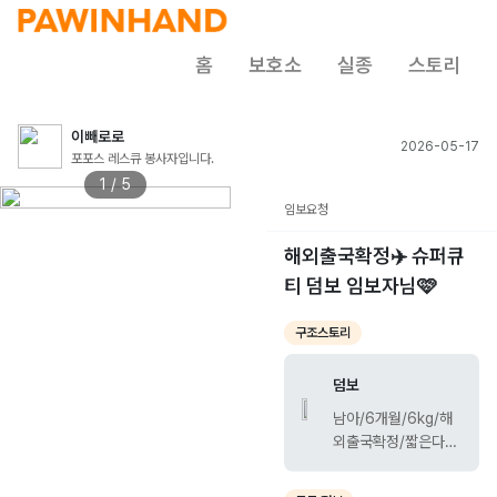
홈
보호소
실종
스토리
이빼로로
2026-05-17
포포스 레스큐 봉사자입니다.
1 / 5
임보요청
해외출국확정✈️ 슈퍼큐
티 덤보 임보자님🩷
구조스토리
덤보
남아/6개월/6kg/해
외출국확정/짧은다리
숨막히게귀여움/성격
천재/사교성최고