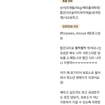
동물 정보
남아/6개월/6kg/해외출국확정/
짧은다리숨막히게귀여움/성격천
재/사교성최고
입양/임보 조건
#​forpaws_rescue #포포스덤
보
​짧은다리로 폴짝폴짝 뛰어다니는
모습만 봐도 너무 사랑스러운 덤
보를 소개합니다! 짧은 다리 너무
나 치명적ㅠㅠㅠㅠㅠㅠㅠㅠㅠ
아가 때 유기되어 보호소로 들어
와서 청소년 멍멍이가 되었어요
😍
​배우고 싶은것도 많고 궁금한것
도 많은 덤보가, 보호소가 아닌
가정에서 지낼 수 있도록 따뜻한