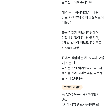
임보집이 되어주세요🩷
해외 출국 확정되었습니다✈️
임보 기간 부담 갖지 않으셔도 되
어요🙂
출국 전까지 임보해주신다면
더할나위 없이 감사하겠지만,
2개월 릴레이 임보도 진심으로
감사드려요❤️
집에서 생활하는 법, 사람과 더불
어 사는 법...
따수운 집밥 먹여주시며 덤보의
성장을 함께 지켜봐주실 임보자
님 기다립니다🙏
입양/임보 절차
​🔍 덤보(Dumbo) / 6개월 /
6kg
📋 칩 삽입 완료•중성화완료