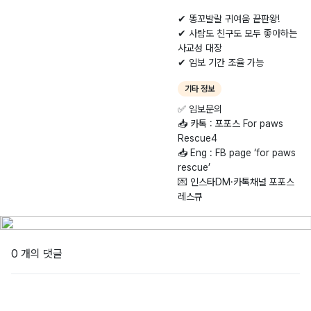
​✔ 똥꼬발랄 귀여움 끝판왕!
✔ 사람도 친구도 모두 좋아하는
사교성 대장
✔ 임보 기간 조율 가능
기타 정보
​✅ 임보문의
📥 카톡 : 포포스 For paws
Rescue4
📥 Eng : FB page ‘for paws
rescue’
💌 인스타DM·카톡채널 포포스
레스큐
0 개의 댓글