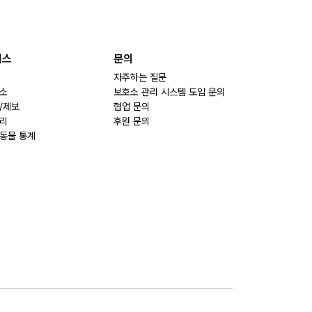
비스
문의
자주하는 질문
소
보호소 관리 시스템 도입 문의
/제보
협업 문의
리
후원 문의
동물 통계