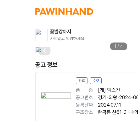
꽃별강아지
사지말고 입양하세요.
1 / 4
공고 정보
완료
수컷
품ㅤㅤ종
[개] 믹스견
공고번호
경기-의왕-2024-0
등록날짜
2024.07.11
구조장소
왕곡동 산61-3 --