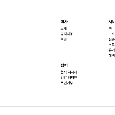
회사
서
소개
홈
공지사항
보호
후원
실종
스토
유기
혜택
협력
협력 지자체
입양 캠페인
포인기부