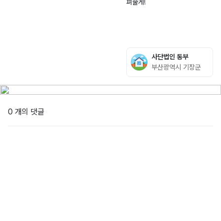
펴줄게!
26
자
-
력
00
발
07
전
4
소
사단법인 동부
주
부산광역시 기장군
차
장
0 개의 댓글