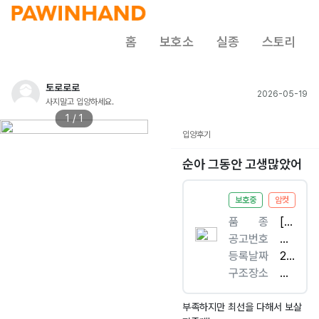
홈
보호소
실종
스토리
토로로로
2026-05-19
사지말고 입양하세요.
1 / 1
입양후기
순아 그동안 고생많았어
보호중
암컷
품ㅤㅤ종
[개
공고번호
]
부
등록날짜
믹
산-
20
구조장소
스
기
26.
고
견
장-
04.
리
20
13
원
부족하지만 최선을 다해서 보살