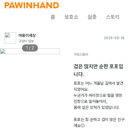
홈
보호소
실종
스토리
야옹이세상
2026-05-19
고양이 임보
1 / 2
구조스토리
겁은 많지만 순한 포포입
니다.
포포는 어느 겨울날 길에서 발견
되었어요.
누군가가 바리깡으로 털을 엉망
진창으로 밀어놓아서,
몸에 깊은 상처가 있었답니다.
포포는 참 순하고 겁이 많은 친구