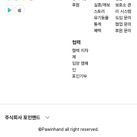
후원
실종/제보
보호소 관
스토리
리 시스템
유기동물
도입 문의
통계
협업 문의
혜택
후원 문의
협력
협력 지자
체
입양 캠페
인
포인기부
주식회사 포인핸드
©Pawinhand all right reserved.