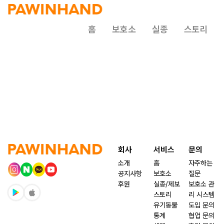
홈
보호소
실종
스토리
회사
서비스
문의
소개
홈
자주하는
공지사항
보호소
질문
후원
실종/제보
보호소 관
스토리
리 시스템
유기동물
도입 문의
통계
협업 문의