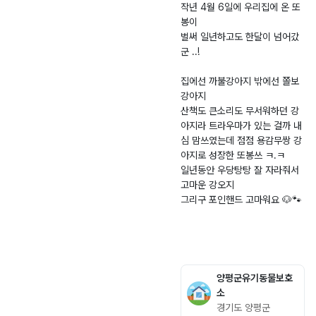
견
평
5.
도
작년 4월 6일에 우리집에 온 또
봉이
-
0
양
벌써 일년하고도 한달이 넘어갔
2
5.
평
군 ..!
0
1
군
2
6
양
집에선 까불강아지 밖에선 쫄보
5
평
강아지
-
읍
산책도 큰소리도 무서워하던 강
0
농
아지라 트라우마가 있는 걸까 내
심 맘쓰였는데 점점 용감무쌍 강
0
업
아지로 성장한 또봉쓰 ㅋ.ㅋ
1
기
일년동안 우당탕탕 잘 자라줘서
8
술
고마운 강오지
2
센
그리구 포인핸드 고마워요 🐶🐾
터
길
5
9
-1
양평군유기동물보호
소
경기도 양평군