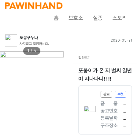
홈
보호소
실종
스토리
또봉구누나
2026-05-21
사지말고 입양하세요.
1 / 5
입양후기
또봉이가 온 지 벌써 일년
이 지나다니!! !!
완료
수컷
품ㅤㅤ종
[
공고번호
개
경
등록날짜
]
기
2
구조장소
믹
-
0
경
스
양
2
기