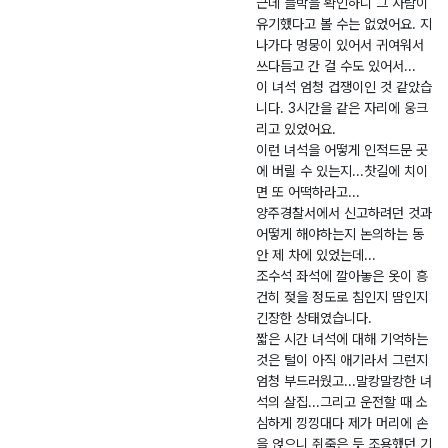
근데 블박을 확인하니 그 사람이
유기했다고 볼 수는 없었어요. 지
나가다 멍뭉이 있어서 귀여워서
쓰다듬고 간 걸 수도 있어서...
이 녀석 엄청 겁쟁이인 것 같았습
니다. 3시간을 같은 자리에 웅크
리고 있었어요.
이런 녀석을 어떻게 인적드문 곳
에 버릴 수 있는지...찻길에 치이
면 또 어떡하라고...
양주경찰서에서 신고하려던 것과
어떻게 해야하는지 논의하는 동
안 제 차에 있었는데...
조수석 좌석에 깔아놓은 옷이 흥
건히 젖을 정도로 침인지 땀인지
긴장한 상태였습니다.
짧은 시간 녀석에 대해 기억하는
것은 털이 아직 애기라서 그런지
엄청 부드러웠고...말캉말캉한 녀
석의 살집...그리고 운전할 때 소
심하게 낑낑대다 제가 머리에 손
을 얹으니 쥐죽은 듯 조용했던 기