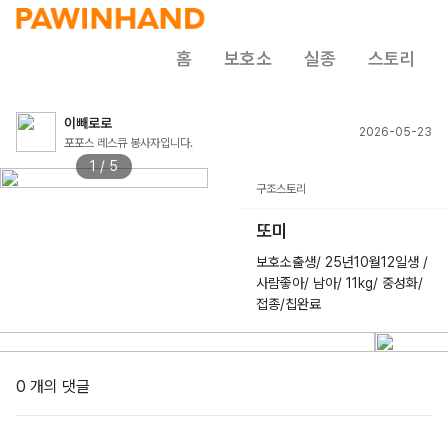
홈
보호소
실종
스토리
이빼로로
2026-05-23
포포스 레스큐 봉사자입니다.
1 / 5
구조스토리
또미
보호소출생/ 25년10월12일생 /
사람좋아/ 남아/ 11kg/ 중성화/
접종/칩완료
0 개의 댓글