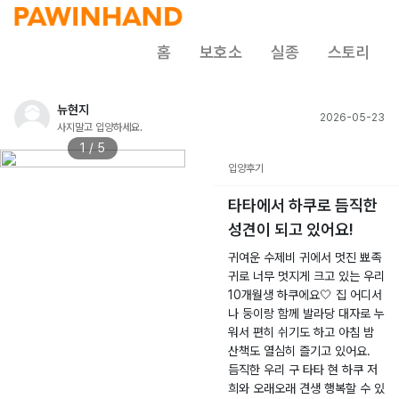
홈
보호소
실종
스토리
뉴현지
2026-05-23
사지말고 입양하세요.
1 / 5
입양후기
타타에서 하쿠로 듬직한
성견이 되고 있어요!
귀여운 수제비 귀에서 멋진 뾰족
귀로 너무 멋지게 크고 있는 우리
10개월생 하쿠에요🤍 집 어디서
나 둥이랑 함께 발라당 대자로 누
워서 편히 쉬기도 하고 아침 밤
산책도 열심히 즐기고 있어요.
듬직한 우리 구 타타 현 하쿠 저
희와 오래오래 견생 행복할 수 있