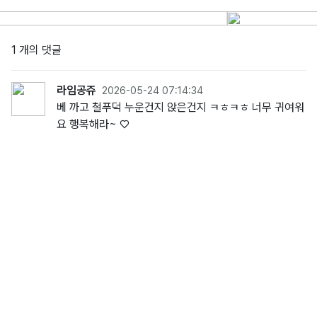
1 개의 댓글
라임공쥬
2026-05-24 07:14:34
베 까고 철푸덕 누운건지 앉은건지 ㅋㅎㅋㅎ 너무 귀여워
요 행복해라~ ♡