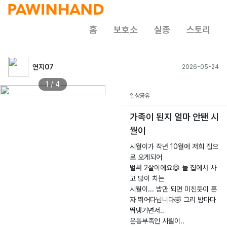
홈
보호소
실종
스토리
연지07
2026-05-24
1 / 4
일상공유
가족이 된지 얼마 안됀 시
월이
시월이가 작년 10월에 저희 집으
로 오게되어
벌써 2살이에요😆 늘 집에서 사
고 많이 치는
시월이... 밤만 되면 미친듯이 혼
자 뛰어다닙니다🤣 그리 밤마다
뛰댕기면서..
운동부족인 시월이..