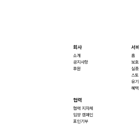
회사
서
소개
홈
공지사항
보호
후원
실종
스토
유기
혜택
협력
협력 지자체
입양 캠페인
포인기부