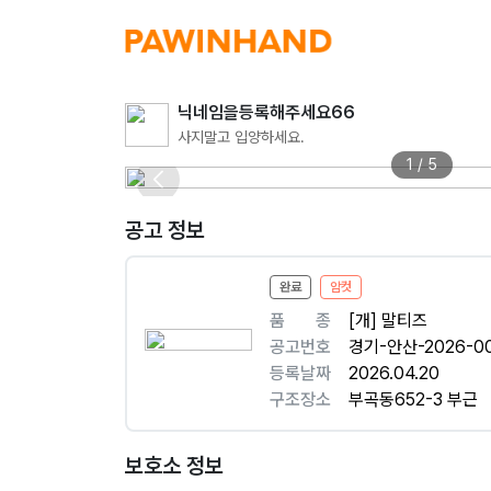
닉네임을등록해주세요66
사지말고 입양하세요.
1 / 5
공고 정보
완료
암컷
품ㅤㅤ종
[개] 말티즈
공고번호
경기-안산-2026-0
등록날짜
2026.04.20
구조장소
부곡동652-3 부근
보호소 정보