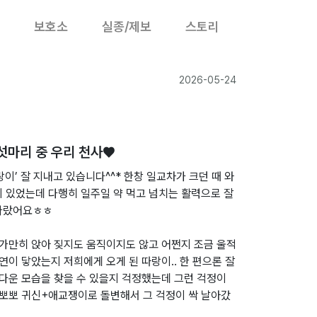
보호소
실종/제보
스토리
2026-05-24
섯마리 중 우리 천사♥
랑이’ 잘 지내고 있습니다^^* 한창 일교차가 크던 때 와
 있었는데 다행히 일주일 약 먹고 넘치는 활력으로 잘
다다랐어요ㅎㅎ
 가만히 앉아 짖지도 움직이지도 않고 어쩐지 조금 울적
연이 닿았는지 저희에게 오게 된 따랑이.. 한 편으론 잘
 다운 모습을 찾을 수 있을지 걱정했는데 그런 걱정이
 뽀뽀 귀신+애교쟁이로 돌변해서 그 걱정이 싹 날아갔