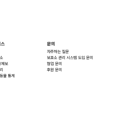
비스
문의
자주하는 질문
소
보호소 관리 시스템 도입 문의
/제보
협업 문의
리
후원 문의
동물 통계