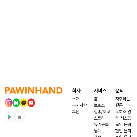
회사
서비스
문의
소개
홈
자주하는
공지사항
보호소
질문
후원
실종/제보
보호소 관
스토리
리 시스템
유기동물
도입 문의
통계
협업 문의