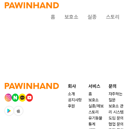
홈
보호소
실종
스토리
회사
서비스
문의
소개
홈
자주하는
공지사항
보호소
질문
후원
실종/제보
보호소 관
스토리
리 시스템
유기동물
도입 문의
통계
협업 문의