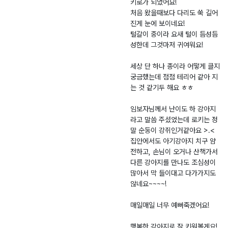
키로가 되었어요!
-
0
오
처음 왔을때보다 다리도 쑥 길어
2
3.
산
진게 눈에 보이네요!
0
0
면
털갈이 중이라 요새 털이 듬성듬
2
4
남
성한데 그것마저 귀여워요!
6
전
-
리
세상 단 하나 종이라 어떻게 클지
0
1
궁금했는데 점점 테리어 같아 지
는 것 같기두 해요 ㅎㅎ
0
9
2
0
임보자님께서 난이도 하 강아지
3
-
라고 말씀 주셨었는데 로키는 정
9
9
말 순둥이 강쥐인거같아요 >.<
집안에서도 아기강아지 치구 얌
전하고, 손님이 오거나 산책가서
다른 강아지를 만나도 조심성이
많아서 막 들이대고 다가가지도
않네요~~~~!
매일매일 너무 예뻐죽겠어요!