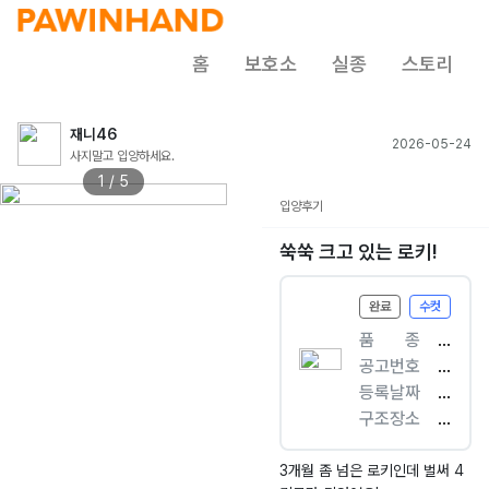
홈
보호소
실종
스토리
재니46
2026-05-24
사지말고 입양하세요.
1 / 5
입양후기
쑥쑥 크고 있는 로키!
완료
수컷
품ㅤㅤ종
[
공고번호
개
전
등록날짜
]
북
2
구조장소
믹
-
0
익
스
익
2
산
견
산
6.
시
3개월 좀 넘은 로키인데 벌써 4