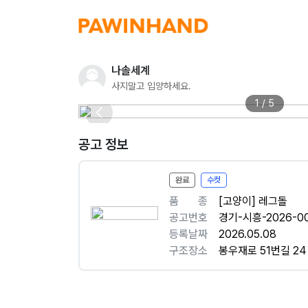
나솔세계
사지말고 입양하세요.
1 / 5
공고 정보
완료
수컷
품ㅤㅤ종
[고양이] 레그돌
공고번호
경기-시흥-2026-00
등록날짜
2026.05.08
구조장소
봉우재로 51번길 24