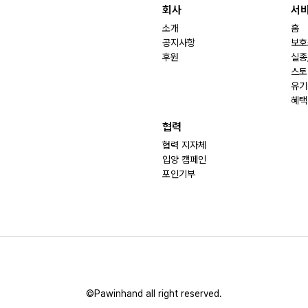
회사
서
소개
홈
공지사항
보호
후원
실종
스토
유기
혜택
협력
협력 지자체
입양 캠페인
포인기부
©Pawinhand all right reserved.