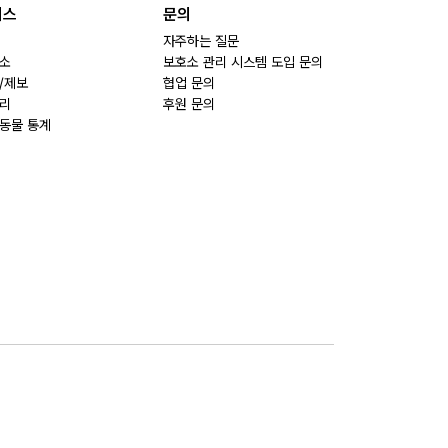
비스
문의
자주하는 질문
소
보호소 관리 시스템 도입 문의
/제보
협업 문의
리
후원 문의
동물 통계