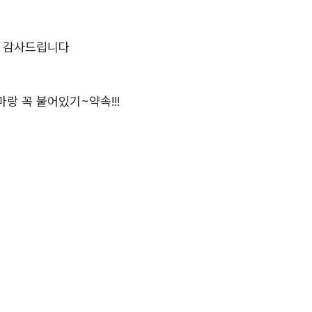
려 감사드립니다
랑 꼭 붙어있기~약속!!!