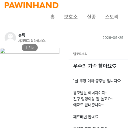
홈
보호소
실종
스토리
휴독
2026-05-25
사지말고 입양하세요.
1 / 5
펠로우소식
우주의 가족 찾아요♡
1살 추정 여아 공주님 입니다♡
똥꼬발랄 에너쟈이져~
친구 멍멍이랑 잘 놀고요~
애교도 끝내줍니다~
패드배변 완벽♡