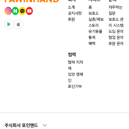
소개
홈
자주하는
공지사항
보호소
질문
후원
실종/제보
보호소 관
스토리
리 시스템
유기동물
도입 문의
통계
협업 문의
혜택
후원 문의
협력
협력 지자
체
입양 캠페
인
포인기부
주식회사 포인핸드