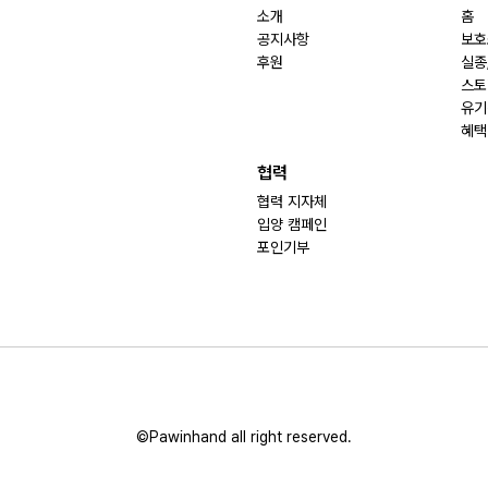
소개
홈
공지사항
보호
후원
실종
스토
유기
혜택
협력
협력 지자체
입양 캠페인
포인기부
©Pawinhand all right reserved.