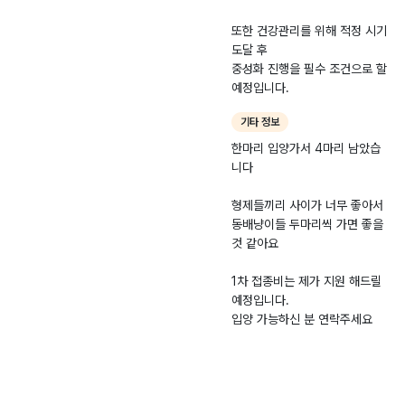
잘 하지 않는 모습이
보였고 그대로 두기에
또한 건강관리를 위해 적정 시기
는 아이들의 안전이
도달 후
걱정되는 상황이었습
중성화 진행을 필수 조건으로 할
니다. 더 늦기 전에 보
예정입니다.
호가 필요하다고 판단
하여 새끼들을 구조하
기타 정보
게 되었습니다.
한마리 입양가서 4마리 남았습
니다
형제들끼리 사이가 너무 좋아서
동배냥이들 두마리씩 가면 좋을
것 같아요
1차 접종비는 제가 지원 해드릴
예정입니다.
입양 가능하신 분 연락주세요