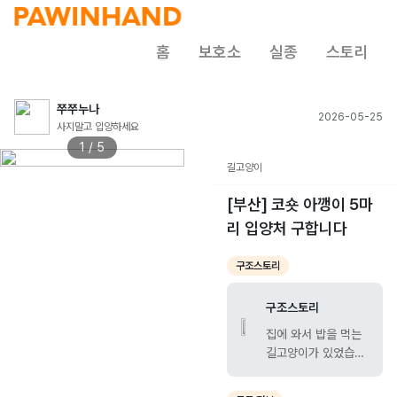
홈
보호소
실종
스토리
쭈쭈누나
2026-05-25
사지말고 입양하세요
1 / 5
길고양이
[부산] 코숏 아깽이 5마
리 입양처 구합니다
구조스토리
구조스토리
집에 와서 밥을 먹는
길고양이가 있었습니
다. 주택에 거주하던
시절부터 약 10년 이