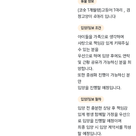
동물 정보
상 밥을 챙겨주었으며
(코숏 1개월령)고등어 1마리 , 검
이사 후에도 빈집이
정고양이 4마리 입니다
된 기존 집에 방문하
여 계속 돌보고 있었
입양/임보 조건
습니다. 지난달 어미
고양이가 새끼들을 출
아이들을 가족으로 생각하며
산한 것으로 보였으며
사랑으로 책임감 있게 키워주실
오랜 시간 돌보던 아
수 있는 분을
이들이었지만 집에서
우선으로 하며 입양 후에도 연락
강아지를 키우고 있었
및 근황 공유가 가능하신 분을 희
던 영향인지 사람 손
망합니다.
을 전혀 타지 않는 상
또한 중성화 진행이 가능하신 분
태였습니다. 과거 어
만
미고양이 중성화를 위
입양을 진행할 예정입니다.
해 여러 차례 포획을
입양/임보 절차
시도했던 적이 있어
이후 경계심이 더욱
입양 전 충분한 상담 후 책임감
강해진 것으로 보입니
있게 평생 함께할 가정을 우선으
다. 새끼들이 한 달 정
로 입양을 진행할 예정이며
도 자란 뒤부터는 어
최종 입양 시 입양 계약서를 작성
미가 이전보다 돌봄을
할 예정입니다.