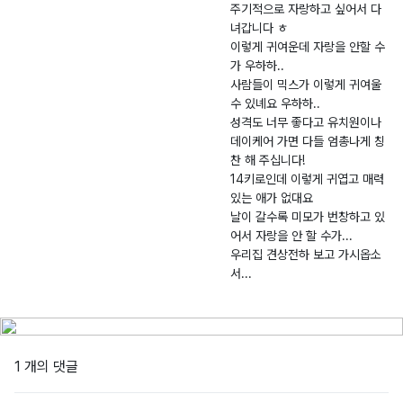
견
미
5.
읍
주기적으로 자랑하고 싶어서 다
녀갑니다 ㅎ
-
0
죽
이렇게 귀여운데 자랑을 안할 수
2
7.
장
가 우하하..
0
0
5
사람들이 믹스가 이렇게 귀여울
2
9
길
수 있녜요 우하하..
5
6
성격도 너무 좋다고 유치원이나
-
9
데이케어 가면 다들 엄총나게 칭
0
-
찬 해 주십니다!
14키로인데 이렇게 귀엽고 매력
0
6
있는 애가 없대요
3
6
날이 갈수록 미모가 번창하고 있
1
어서 자랑을 안 할 수가...
0
우리집 견상전하 보고 가시옵소
서...
1 개의 댓글