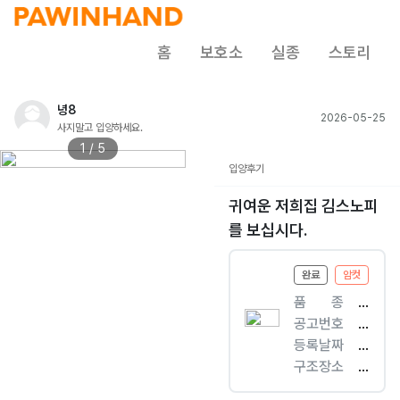
홈
보호소
실종
스토리
녕8
2026-05-25
사지말고 입양하세요.
1 / 5
입양후기
귀여운 저희집 김스노피
를 보십시다.
완료
암컷
품ㅤㅤ종
[
공고번호
개
경
등록날짜
]
북
2
구조장소
믹
-
0
선
스
구
2
산