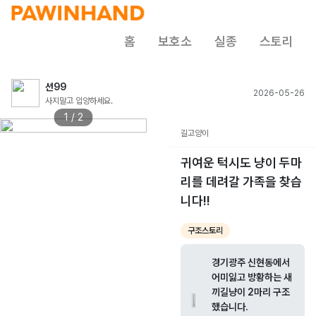
홈
보호소
실종
스토리
션99
2026-05-26
사지말고 입양하세요.
1 / 2
길고양이
귀여운 턱시도 냥이 두마
리를 데려갈 가족을 찾습
니다!!
구조스토리
경기광주 신현동에서
어미잃고 방황하는 새
끼길냥이 2마리 구조
했습니다.