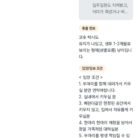
일주일정도 지켜봤고,
어미가 죽었거나 버리
고 간 것 같아요 주변
에 까마귀들이 계속
동물 정보
서성이고 , 둘이 오들
코숏 턱시도
오들 떨고있어서 잠시
유치가 나있고, 생후 1-2개월로
데려왔습니다. 지역은
보이는 형제(성별모름) 냥이입니
경기광주 신현동입니
다.
다. 생후 1-2개월정도
로 보이고 유치 났어
입양/임보 조건
요. 둘은 형제로 추정
되고(성별모름), 성격
< 입양 조건 >
정말 온순합니다. 일
1. 두마리를 함께 데려가서 키우
단 사람에 대한 경계
실 분만 연락바랍니다.
가 없어요... 처음 본
2. 실내에서 키우실 분
사람한테 막 다가가서
3. 베란다같은 한정된 공간에서
부비고 골골공에 그루
키우지 않고, 집에서 자유롭게 키
밍까지 해주는 천사들
우실분
이에요 생긴거두 넘
4. 한마리 한마리 애정을 담아서
예쁘게 생긴 턱시도냥
정말 가족처럼 대하실분
입니딩 저는 이미 3마
5. 두마리를 평생 책임질 수 있