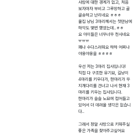
사람에 대한 경계가 없고, 처음
보자마자 부비고 그루밍하고 골
골송하고 난리네요 ㅎㅎㅎ
울집 냥님 3마리께서는 첫만남에
하악도 몇번 했었는데..ㅎㅎ
요 아이들은 너무너무 천사네요
ㅠㅠㅠ
꽤나 수다스러워요 하하 어찌나
야옹야옹을 ㅎㅎㅎㅎ
우선 저는 3마리 집사입니다!
직접 다 구조한 유기묘, 길냥이
4마리를 키우다가, 한마리가 무
지개다리를 건너고 나서 현재 3
마리를 키우는 집사입니다.
한마리가 슬슬 노묘에 접어들고
있어서 더 데려올 생각은 없습니
다..
그래서 정말 사랑으로 키워주실
좋은 가족을 찾아주고싶어요