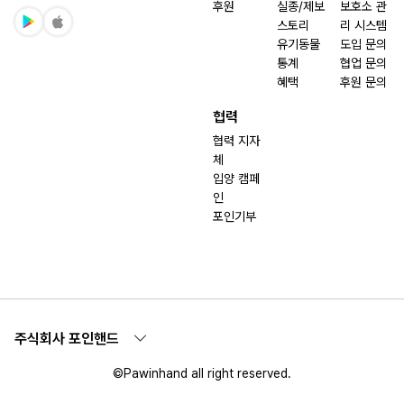
후원
실종/제보
보호소 관
스토리
리 시스템
유기동물
도입 문의
통계
협업 문의
혜택
후원 문의
협력
협력 지자
체
입양 캠페
인
포인기부
주식회사 포인핸드
©Pawinhand all right reserved.