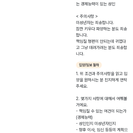
리 집사라서 ㅠㅠ 키
는 경제능력이 있는 성인
울 수가 없네요.. 3마
리 다 유기묘 직접 구
< 주의사항 >
조해서 데려온지라..
미성년자는 죄송합니다.
추위에 떨고있는 냥이
잠깐 키우다 파양하는 분도 죄송
를 그냥 보고 지나칠
합니다.
수가 없었어요ㅠㅡㅠ
책임질 형편이 안되는데 귀엽다
두마리 함께 데려갈
고 그냥 데려가려는 분도 죄송합
좋은 주인이 생겼으면
니다.
좋겠어요.
입양/임보 절차
1. 위 조건과 주의사항을 읽고 입
양을 원하시는 분 진지하게 연락
주세요.
2. 몇가지 사항에 대해서 여쭤볼
거에요.
- 책임질 수 있는 여건이 되는가
(경제능력)
- 성인인지 미성년자인지
- 향후 이사, 임신 등등의 계획으