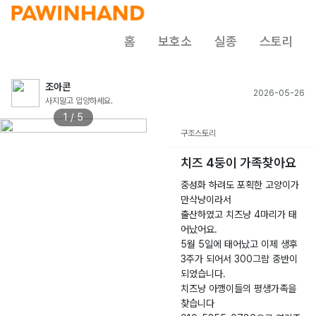
홈
보호소
실종
스토리
조아콘
2026-05-26
사지말고 입양하세요.
1 / 5
구조스토리
치즈 4둥이 가족찾아요
중성화 하려도 포획한 고양이가
만삭냥이라서
출산하였고 치즈냥 4마리가 태
어났어요.
5월 5일에 태어났고 이제 생후
3주가 되어서 300그람 중반이
되었습니다.
치즈냥 아깽이들의 평생가족을
찾습니다