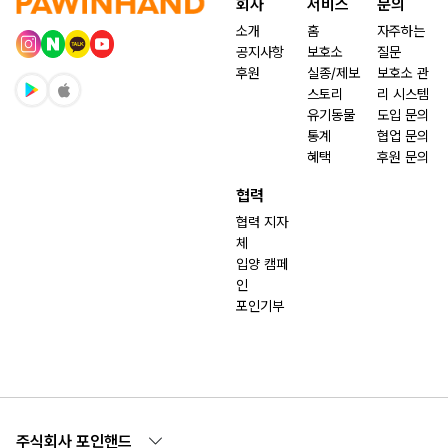
회사
서비스
문의
소개
홈
자주하는
공지사항
보호소
질문
후원
실종/제보
보호소 관
스토리
리 시스템
유기동물
도입 문의
통계
협업 문의
혜택
후원 문의
협력
협력 지자
체
입양 캠페
인
포인기부
주식회사 포인핸드