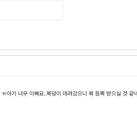
ㅠ아기 너무 이뻐요..복덩이 데려갔으니 복 듬뿍 받으실 것 같