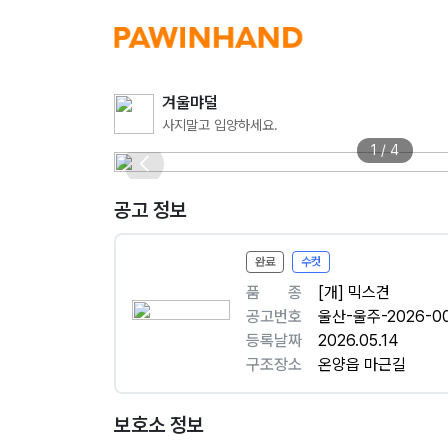
겨울먀덜
사지말고 입양하세요.
1 / 4
공고 정보
완료
수컷
품ㅤㅤ종
[개] 믹스견
공고번호
울산-울주-2026-0
등록날짜
2026.05.14
구조장소
온양읍 마근길
보호소 정보