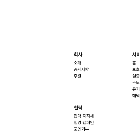
회사
서
소개
홈
공지사항
보호
후원
실종
스토
유기
혜택
협력
협력 지자체
입양 캠페인
포인기부