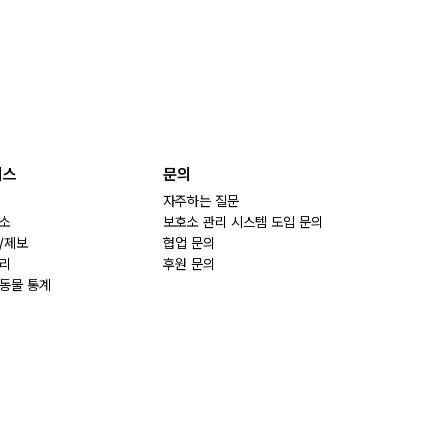
비스
문의
자주하는 질문
소
보호소 관리 시스템 도입 문의
/제보
협업 문의
리
후원 문의
동물 통계