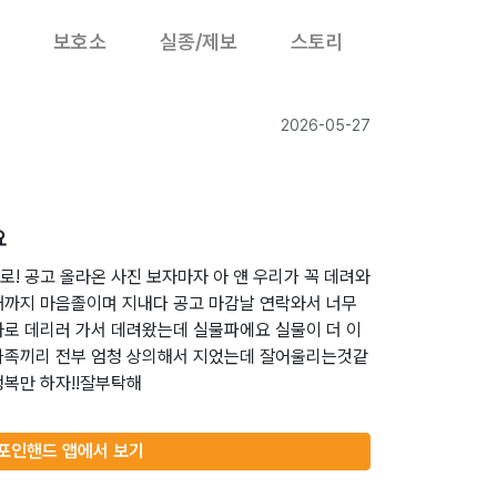
보호소
실종/제보
스토리
2026-05-27
요
! 공고 올라온 사진 보자마자 아 얜 우리가 꼭 데려와
때까지 마음졸이며 지내다 공고 마감날 연락와서 너무
바로 데리러 가서 데려왔는데 실물파에요 실물이 더 이
가족끼리 전부 엄청 상의해서 지었는데 잘어울리는것같
행복만 하자!!잘부탁해
포인핸드 앱에서 보기