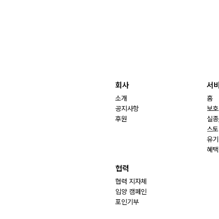
회사
서
소개
홈
공지사항
보호
후원
실종
스토
유기
혜택
협력
협력 지자체
입양 캠페인
포인기부