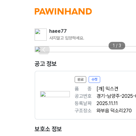
haee77
사지말고 입양하세요.
1 / 3
공고 정보
완료
수컷
품ㅤㅤ종
[개] 믹스견
공고번호
경기-남양주-2025-
등록날짜
2025.11.11
구조장소
와부읍 덕소리270
보호소 정보