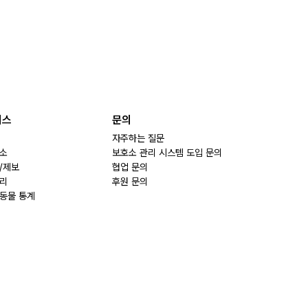
비스
문의
자주하는 질문
소
보호소 관리 시스템 도입 문의
/제보
협업 문의
리
후원 문의
동물 통계