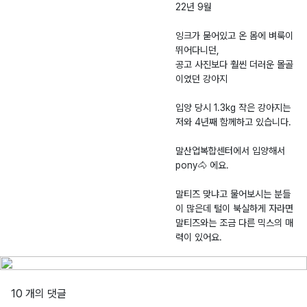
견
제
2.
시
22년 9월
-
0
농
잉크가 묻어있고 온 몸에 벼룩이
2
9.
업
뛰어다니던,
0
1
기
공고 사진보다 훨씬 더러운 몰골
2
6
술
이였던 강아지
2
센
-
터
입양 당시 1.3kg 작은 강아지는
0
저와 4년째 함께하고 있습니다.
0
말산업복합센터에서 입양해서
3
pony🐴 에요.
7
8
말티즈 맞냐고 물어보시는 분들
이 많은데 털이 북실하게 자라면
말티즈와는 조금 다른 믹스의 매
10 개의 댓글