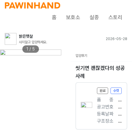
홈
보호소
실종
스토리
밝은햇살
2026-05-28
사지말고 입양하세요.
1 / 5
입양후기
씻기면 괜찮겠다의 성공
사례
완료
수컷
품ㅤㅤ종
[
공고번호
개
전
등록날짜
]
북
2
구조장소
믹
-
0
김
스
김
2
제